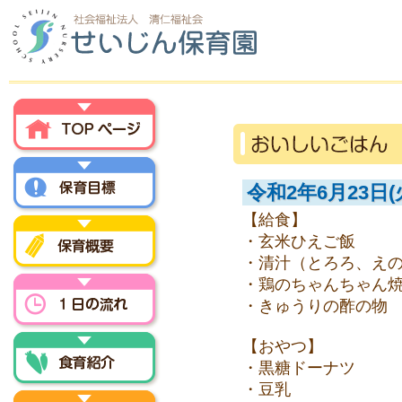
トップページ
令和2年6月23日(
【給食】
保育方針
・玄米ひえご飯
・清汁（とろろ、え
・鶏のちゃんちゃん
保育概要
・きゅうりの酢の物
一日の流れ
【おやつ】
・黒糖ドーナツ
・豆乳
食育