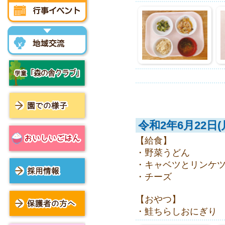
行事イベント
地域交流
学童「森の舎クラブ」
令和2年6月22日(
園での様子
【給食】
・野菜うどん
おいしいごはん
・キャベツとリンケ
・チーズ
採用情報
【おやつ】
・鮭ちらしおにぎり
保護者の方へ