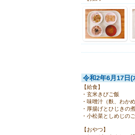
令和2年6月17日(
【給食】
・玄米きびご飯
・味噌汁（麩、わか
・厚揚げとひじきの
・小松菜としめじの
【おやつ】