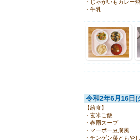
・じゃがいもカレー
・牛乳
令和2年6月16日(
【給食】
・玄米ご飯
・春雨スープ
・マーボー豆腐風
・チンゲン菜ともや