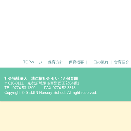
TOPページ
❘
保育方針
❘
保育概要
❘
一日の流れ
❘
食育紹介
社会福祉法人 清仁福祉会 せいじん保育園
〒610-0111 京都府城陽市富野西田部64番1
TEL.0774-53-1300 FAX.0774-52-3318
Copyright © SEIJIN Nursery School. All right reserved.