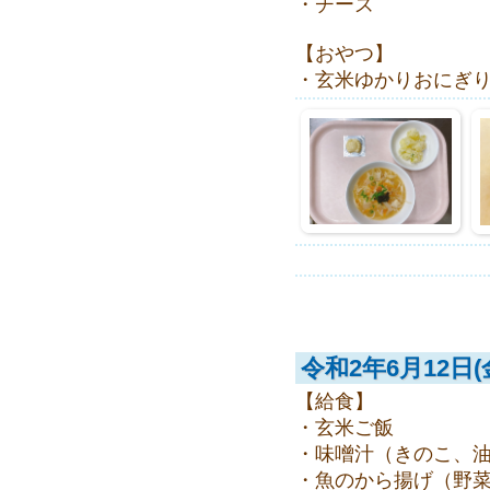
・チーズ
【おやつ】
・玄米ゆかりおにぎ
令和2年6月12日(
【給食】
・玄米ご飯
・味噌汁（きのこ、
・魚のから揚げ（野