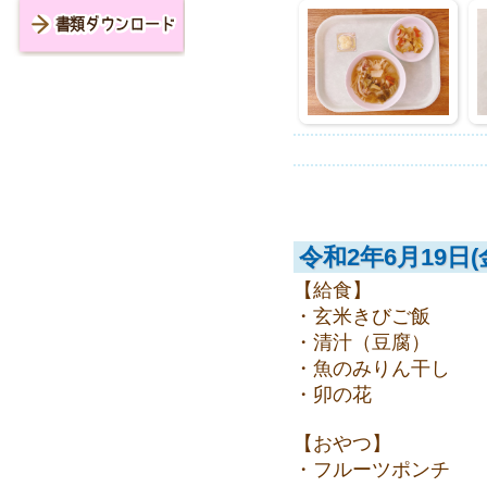
書類ダウンロード
令和2年6月19日(
【給食】
・玄米きびご飯
・清汁（豆腐）
・魚のみりん干し
・卯の花
【おやつ】
・フルーツポンチ