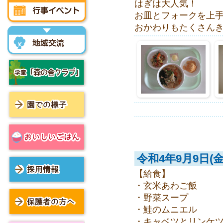
はぎは大人気！
お皿とフォークを上
おかわりもたくさん
行事イベント
地域交流
学童「森の舎クラブ」
園での様子
おいしいごはん
令和4年9月9日(金
【給食】
・玄米あわご飯
採用情報
・野菜スープ
・鮭のムニエル
保護者の方へ
・キャベツとリンケ