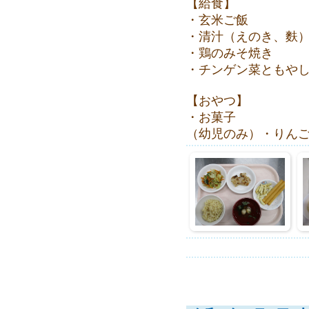
【給食】
・玄米ご飯
・清汁（えのき、麩
・鶏のみそ焼き
・チンゲン菜ともや
【おやつ】
・お菓子
（幼児のみ）・りん