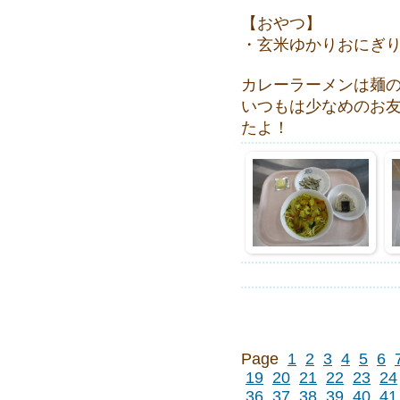
【おやつ】
・玄米ゆかりおにぎ
カレーラーメンは麺の
いつもは少なめのお
たよ！
Page
1
2
3
4
5
6
19
20
21
22
23
24
36
37
38
39
40
41