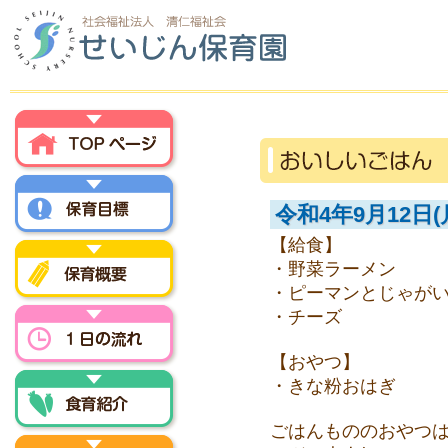
トップページ
令和4年9月12日(
【給食】
保育方針
・野菜ラーメン
・ピーマンとじゃが
・チーズ
保育概要
【おやつ】
一日の流れ
・きな粉おはぎ
ごはんもののおやつ
食育