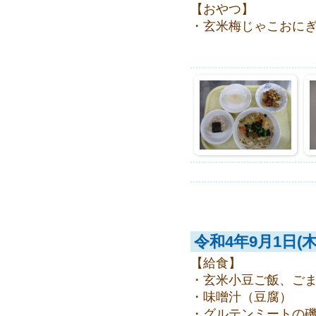
【おやつ】
・玄米梅じゃこおに
令和4年9月1日(木
【給食】
・玄米小豆ご飯、ご
・味噌汁（豆腐）
・グルテンミートの