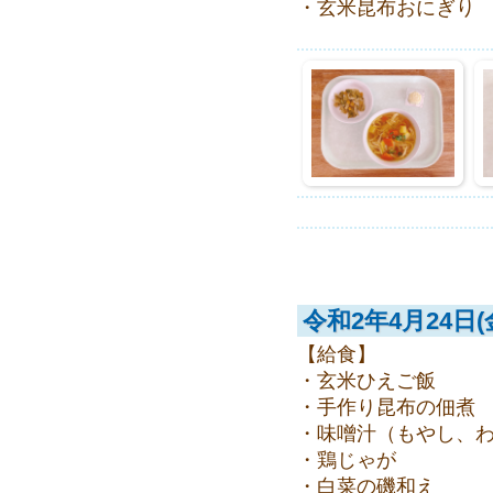
・玄米昆布おにぎり
令和2年4月24日(
【給食】
・玄米ひえご飯
・手作り昆布の佃煮
・味噌汁（もやし、
・鶏じゃが
・白菜の磯和え