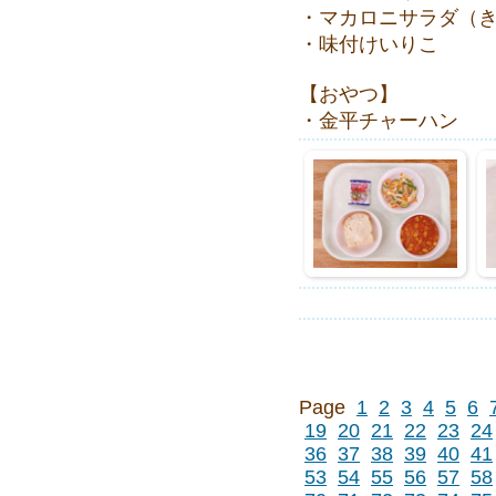
・マカロニサラダ（
・味付けいりこ
【おやつ】
・金平チャーハン
Page
1
2
3
4
5
6
19
20
21
22
23
24
36
37
38
39
40
41
53
54
55
56
57
58