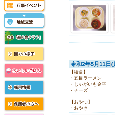
行事イベント
地域交流
学童「森の舎クラブ」
令和2年5月11日(
園での様子
【給食】
・五目ラーメン
おいしいごはん
・じゃがいも金平
・チーズ
採用情報
【おやつ】
・おやき
保護者の方へ