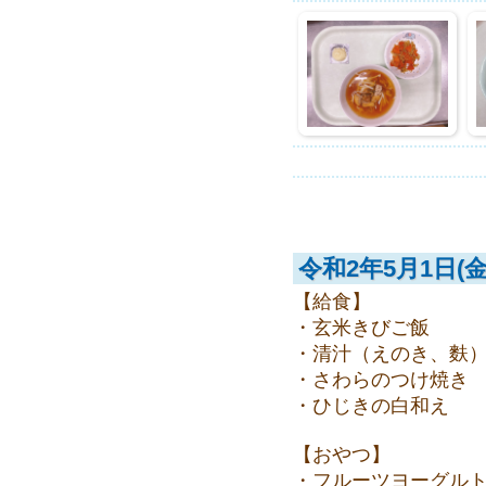
令和2年5月1日(金
【給食】
・玄米きびご飯
・清汁（えのき、麩
・さわらのつけ焼き
・ひじきの白和え
【おやつ】
・フルーツヨーグル