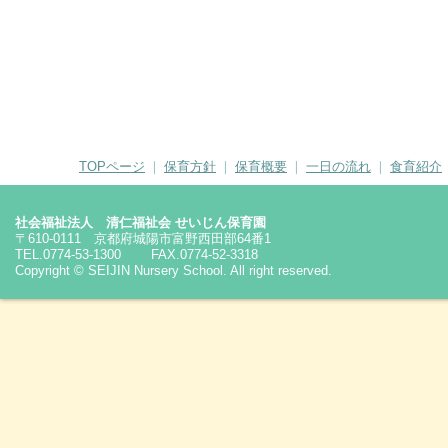
TOPページ
❘
保育方針
❘
保育概要
❘
一日の流れ
❘
食育紹介
社会福祉法人 清仁福祉会 せいじん保育園
〒610-0111 京都府城陽市富野西田部64番1
TEL.0774-53-1300 FAX.0774-52-3318
Copyright © SEIJIN Nursery School. All right reserved.