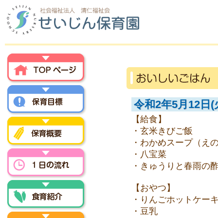
トップページ
令和2年5月12日(
【給食】
保育方針
・玄米きびご飯
・わかめスープ（え
・八宝菜
保育概要
・きゅうりと春雨の
一日の流れ
【おやつ】
・りんごホットケー
・豆乳
食育