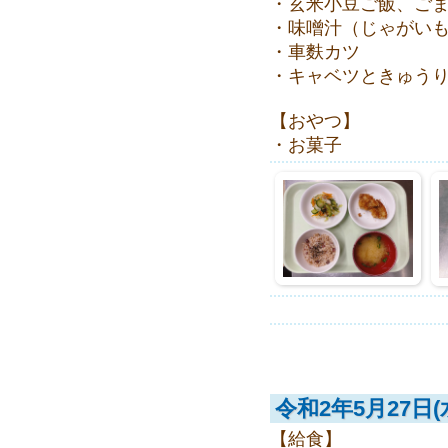
・玄米小豆ご飯、ご
・味噌汁（じゃがい
・車麩カツ
・キャベツときゅう
【おやつ】
・お菓子
令和2年5月27日(
【給食】