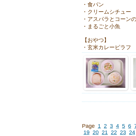
・食パン
・クリームシチュー
・アスパラとコーン
・まるごと小魚
【おやつ】
・玄米カレーピラフ
Page
1
2
3
4
5
6
19
20
21
22
23
24