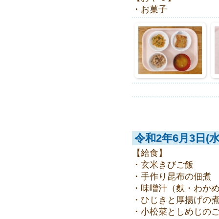
・お菓子
令和2年6月3日(水
【給食】
・玄米きびご飯
・手作り昆布の佃煮
・味噌汁（麩・わか
・ひじきと厚揚げの
・小松菜としめじの