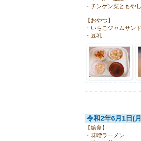
・チンゲン菜ともや
【おやつ】
・いちごジャムサン
・豆乳
令和2年6月1日(月
【給食】
・味噌ラーメン