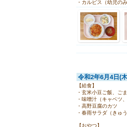
・カルピス（幼児の
令和2年6月4日(木
【給食】
・玄米小豆ご飯、ご
・味噌汁（キャベツ
・高野豆腐のカツ
・春雨サラダ（きゅ
【おやつ】