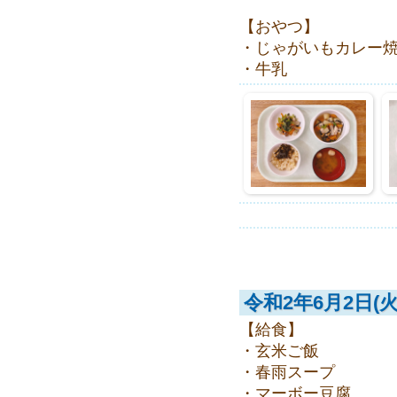
【おやつ】
・じゃがいもカレー
・牛乳
令和2年6月2日(火
【給食】
・玄米ご飯
・春雨スープ
・マーボー豆腐