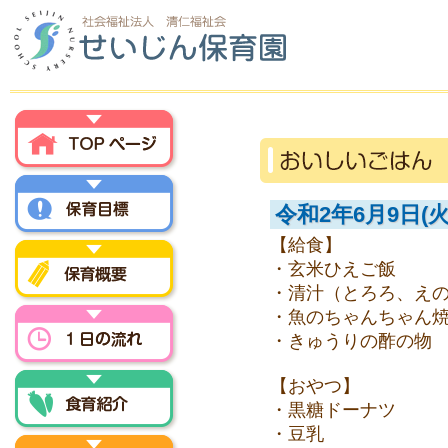
トップページ
令和2年6月9日(火
【給食】
保育方針
・玄米ひえご飯
・清汁（とろろ、え
・魚のちゃんちゃん
保育概要
・きゅうりの酢の物
一日の流れ
【おやつ】
・黒糖ドーナツ
・豆乳
食育