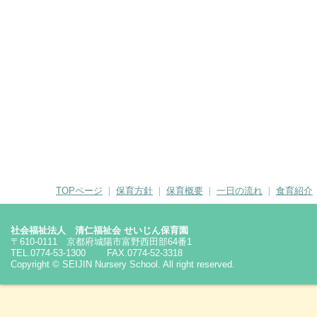
TOPページ
❘
保育方針
❘
保育概要
❘
一日の流れ
❘
食育紹介
社会福祉法人 清仁福祉会 せいじん保育園
〒610-0111 京都府城陽市富野西田部64番1
TEL.0774-53-1300 FAX.0774-52-3318
Copyright © SEIJIN Nursery School. All right reserved.