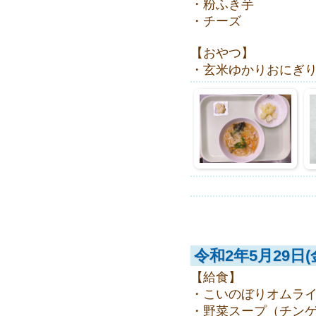
・粉ふき芋
・チーズ
【おやつ】
・玄米ゆかりおにぎ
令和2年5月29日(
【給食】
・こいのぼりオムラ
・野菜スープ（チン