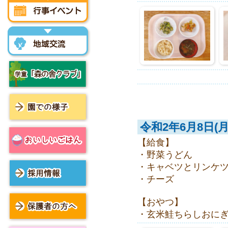
行事イベント
地域交流
学童「森の舎クラブ」
令和2年6月8日(月
園での様子
【給食】
・野菜うどん
おいしいごはん
・キャベツとリンケ
・チーズ
採用情報
【おやつ】
・玄米鮭ちらしおに
保護者の方へ