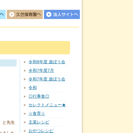
久世保育園
法人サイトへ
令和8年度 遊ぼう会
令和7年度7月
令和7年度 遊ぼう会
令和
◎行事食◎
セレクトメニュー★
☆食育☆
主菜レシピ
」と先生
おやつレシピ