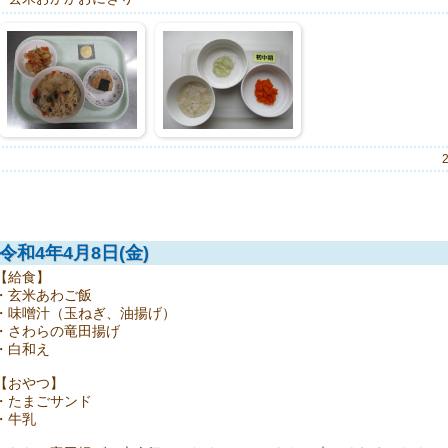
令和4年4月8日(金)
【給食】
・玄米あわご飯
・味噌汁（玉ねぎ、油揚げ）
・さわらの竜田揚げ
・白和え
【おやつ】
・たまごサンド
・牛乳