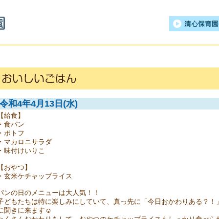
清心保育園
令和4年4月13日(水)
【給食】
・食パン
・ポトフ
・マカロニサラダ
・味付けいりこ
【おやつ】
・玄米ケチャップライス
パンの日のメニューは大人気！！
子どもたちは特に楽しみにしていて、真っ先に「今日おかわりある？！
に聞きに来ます☺