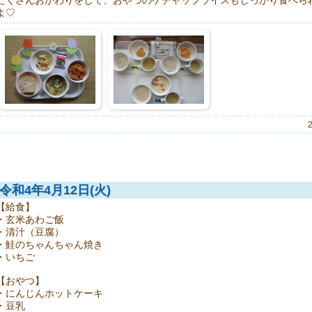
たくさんおかわりをして、おやつのケチャップライスもしっかり食べら
よ♡
令和4年4月12日(火)
【給食】
・玄米あわご飯
・清汁（豆腐）
・鮭のちゃんちゃん焼き
・いちご
【おやつ】
・にんじんホットケーキ
・豆乳