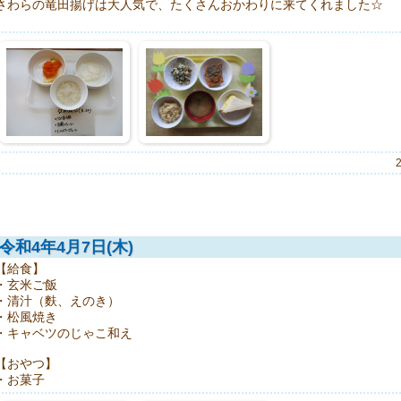
さわらの竜田揚げは大人気で、たくさんおかわりに来てくれました☆
令和4年4月7日(木)
【給食】
・玄米ご飯
・清汁（麩、えのき）
・松風焼き
・キャベツのじゃこ和え
【おやつ】
・お菓子