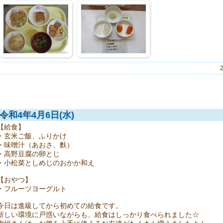
令和4年4月6日(水)
【給食】
・玄米ご飯、ふりかけ
・味噌汁（あおさ、麩）
・高野豆腐の卵とじ
・小松菜としめじのおかか和え
【おやつ】
・フルーツヨーグルト
今日は進級してから初めての給食です。
新しい環境に戸惑いながらも、給食はしっかり食べられました☆