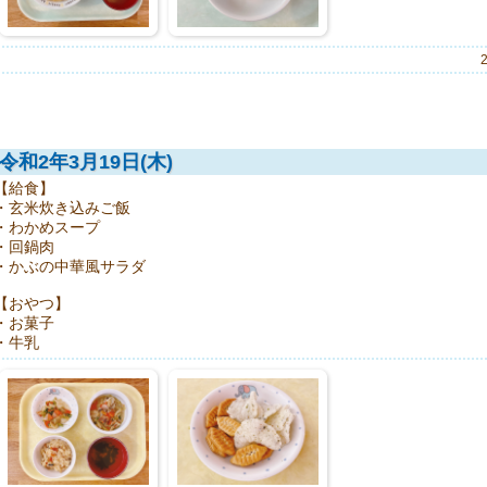
令和2年3月19日(木)
【給食】
・玄米炊き込みご飯
・わかめスープ
・回鍋肉
・かぶの中華風サラダ
【おやつ】
・お菓子
・牛乳