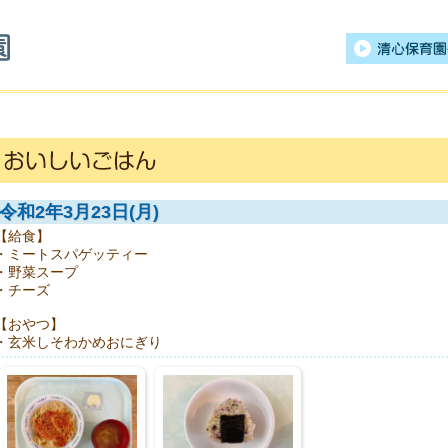
清心保育園
令和2年3月23日(月)
【給食】
・ミートスパゲッティー
・野菜スープ
・チーズ
【おやつ】
・玄米しそわかめおにぎり