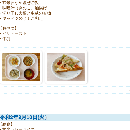
・玄米わかめ混ぜご飯
・味噌汁（きのこ、油揚げ）
・切り干し大根と車麩の煮物
・キャベツのじゃこ和え
【おやつ】
・ピザトースト
・牛乳
令和2年3月10日(火）
【給食】
・玄米カレーライス