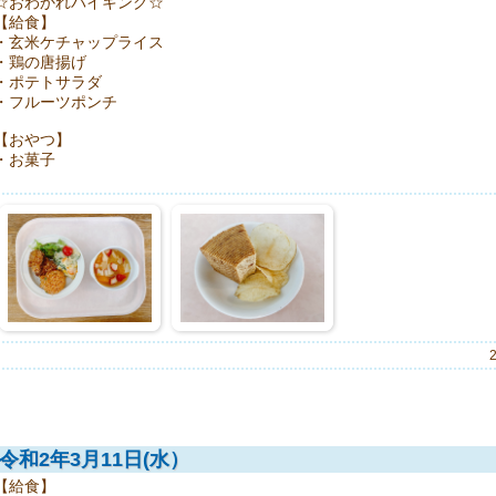
☆おわかれバイキング☆
【給食】
・玄米ケチャップライス
・鶏の唐揚げ
・ポテトサラダ
・フルーツポンチ
【おやつ】
・お菓子
令和2年3月11日(水）
【給食】