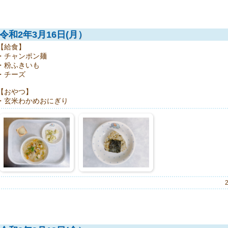
令和2年3月16日(月）
【給食】
・チャンポン麺
・粉ふきいも
・チーズ
【おやつ】
・玄米わかめおにぎり