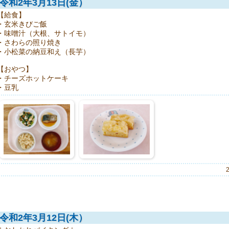
令和2年3月13日(金）
【給食】
・玄米きびご飯
・味噌汁（大根、サトイモ）
・さわらの照り焼き
・小松菜の納豆和え（長芋）
【おやつ】
・チーズホットケーキ
・豆乳
令和2年3月12日(木）