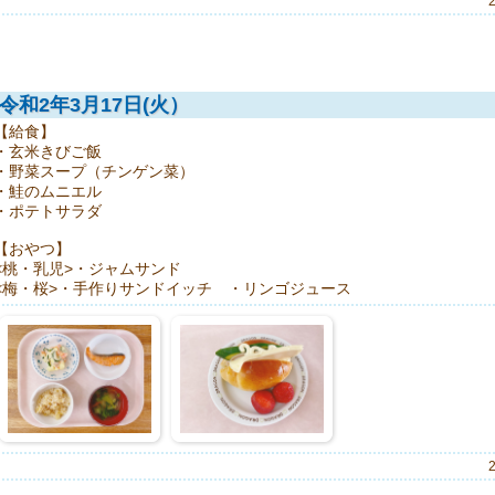
令和2年3月17日(火）
【給食】
・玄米きびご飯
・野菜スープ（チンゲン菜）
・鮭のムニエル
・ポテトサラダ
【おやつ】
<桃・乳児>・ジャムサンド
<梅・桜>・手作りサンドイッチ ・リンゴジュース