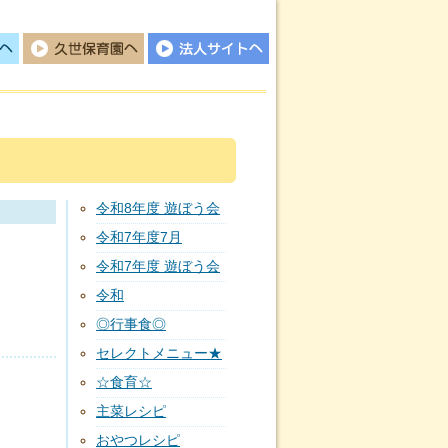
久世保育園
法人サイトへ
令和8年度 遊ぼう会
令和7年度7月
令和7年度 遊ぼう会
令和
◎行事食◎
セレクトメニュー★
☆食育☆
主菜レシピ
おやつレシピ